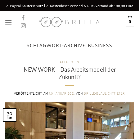
Zum
✓ PayPal Käuferschutz Ι ✓ Kostenloser Versand & Rückversand ab 100,00 Euro
Inhalt
springen
0
SCHLAGWORT-ARCHIVE:
BUSINESS
ALLGEMEIN
NEW WORK – Das Arbeitsmodell der
Zukunft?
VERÖFFENTLICHT AM
30. JANUAR 2021
VON
BRILLE-BLAULICHTFILTER
30
Jan.