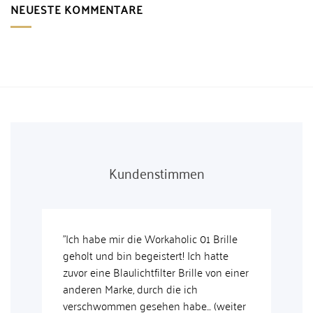
NEUESTE KOMMENTARE
Kundenstimmen
ehr
"Ich habe mir die Workaholic 01 Brille
"Das
.
geholt und bin begeistert! Ich hatte
und 
zuvor eine Blaulichtfilter Brille von einer
geli
anderen Marke, durch die ich
pers
verschwommen gesehen habe... (weiter
sehr