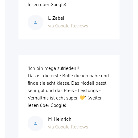
lesen über Google)
drin 
L. Zabel
via Google Reviews
ll
r
"
Ich bin mega zufrieden!!!
"Aus
Das ist die erste Brille die ich habe und
klas
finde sie echt klasse. Das Modell passt
mein
sehr gut und das Preis - Leistungs -
rela
Verhältnis ist echt super.
" (weiter
Weih
lesen über Google)
nich
M. Heinrich
via Google Reviews