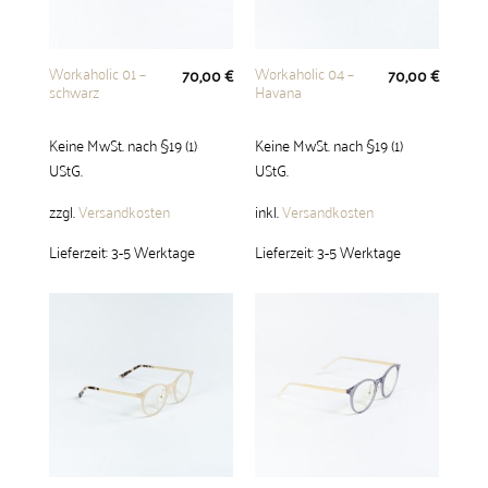
Workaholic 01 –
Workaholic 04 –
70,00
€
70,00
€
schwarz
Havana
Keine MwSt. nach §19 (1)
Keine MwSt. nach §19 (1)
UStG.
UStG.
zzgl.
Versandkosten
inkl.
Versandkosten
Lieferzeit:
3-5 Werktage
Lieferzeit:
3-5 Werktage