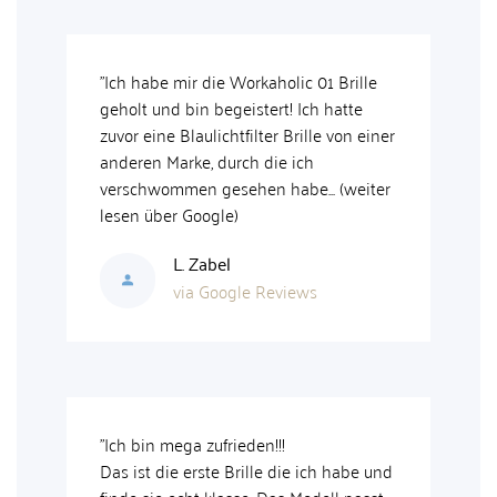
orkaholic 01 Brille
"Das Preis-Leistungsverhältnis ist su
eistert! Ich hatte
und meine Brille wurde schnell
filter Brille von einer
geliefert. Habe mich über die kleine
ch die ich
persönliche Nachricht im Paket auch
hen habe... (weiter
sehr gefreut, man merkt, dass viel Li
drin steckt."
I. Seggelmann
le Reviews
via Google Reviews
eden!!!
"Auswahl klein aber fein! Hab das
rille die ich habe und
klassische Modell Workoholic Nr. 1 fü