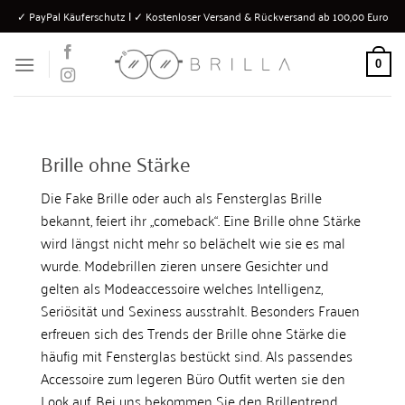
Zum
✓ PayPal Käuferschutz Ι ✓ Kostenloser Versand & Rückversand ab 100,00 Euro
Inhalt
springen
0
Brille ohne Stärke
Die Fake Brille oder auch als Fensterglas Brille
bekannt, feiert ihr „comeback“. Eine Brille ohne Stärke
wird längst nicht mehr so belächelt wie sie es mal
wurde. Modebrillen zieren unsere Gesichter und
gelten als Modeaccessoire welches Intelligenz,
Seriösität und Sexiness ausstrahlt. Besonders Frauen
erfreuen sich des Trends der Brille ohne Stärke die
häufig mit Fensterglas bestückt sind. Als passendes
Accessoire zum legeren Büro Outfit werten sie den
Look auf. Bei uns bekommen Sie den Brillentrend