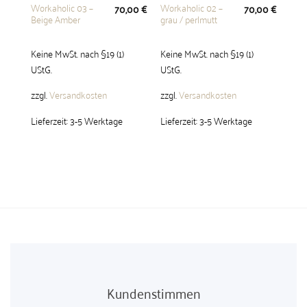
Workaholic 03 –
Workaholic 02 –
70,00
€
70,00
€
Beige Amber
grau / perlmutt
Keine MwSt. nach §19 (1)
Keine MwSt. nach §19 (1)
UStG.
UStG.
zzgl.
Versandkosten
zzgl.
Versandkosten
Lieferzeit:
3-5 Werktage
Lieferzeit:
3-5 Werktage
Kundenstimmen