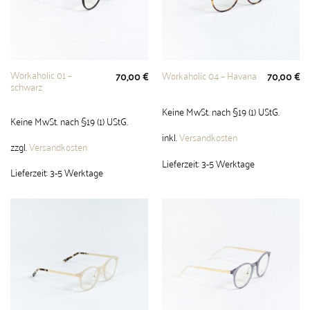
Workaholic 01 –
Workaholic 04 – Havana
70,00
€
70,00
€
schwarz
Keine MwSt. nach §19 (1) UStG.
Keine MwSt. nach §19 (1) UStG.
inkl.
Versandkosten
zzgl.
Versandkosten
Lieferzeit:
3-5 Werktage
Lieferzeit:
3-5 Werktage