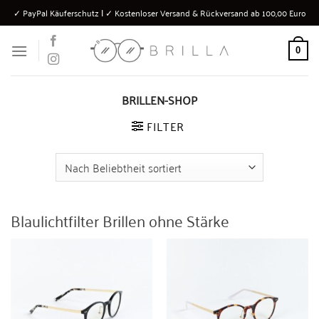
Zum
✓ PayPal Käuferschutz Ι ✓ Kostenloser Versand & Rückversand ab 100,00 Euro
Inhalt
springen
0
BRILLEN-SHOP
FILTER
Blaulichtfilter Brillen ohne Stärke