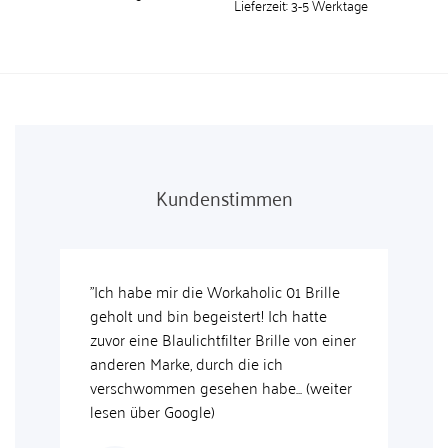
Lieferzeit:
3-5 Werktage
Kundenstimmen
orkaholic 01 Brille
"Das Preis-Leistungsverhältnis ist su
eistert! Ich hatte
und meine Brille wurde schnell
filter Brille von einer
geliefert. Habe mich über die kleine
ch die ich
persönliche Nachricht im Paket auch
hen habe... (weiter
sehr gefreut, man merkt, dass viel Li
drin steckt."