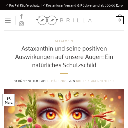
Zum
✓ PayPal Käuferschutz Ι ✓ Kostenloser Versand & Rückversand ab 100,00 Euro
Inhalt
springen
0
ALLGEMEIN
Astaxanthin und seine positiven
Auswirkungen auf unsere Augen: Ein
natürliches Schutzschild
VERÖFFENTLICHT AM
15. MÄRZ 2025
VON
BRILLE-BLAULICHTFILTER
15
März