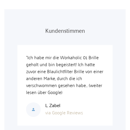
Kundenstimmen
Brille
"Das Preis-Leistungsverhältnis ist super
atte
und meine Brille wurde schnell
von einer
geliefert. Habe mich über die kleine
persönliche Nachricht im Paket auch
(weiter
sehr gefreut, man merkt, dass viel Liebe
drin steckt."
I. Seggelmann
via Google Reviews